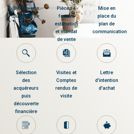
Découverte
Pièces à
Mise en
du projet de
fournir,
place du
vente
estimation
plan de
et mandat
communication
de vente
Sélection
Visites et
Lettre
des
Comptes
d'intention
acquéreurs
rendus de
d'achat
puis
visite
découverte
financière