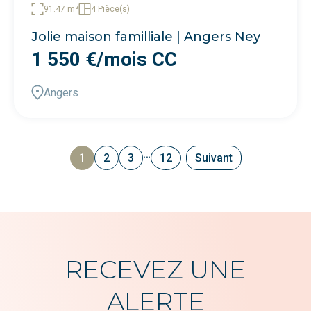
91.47 m²
4 Pièce(s)
Jolie maison familliale | Angers Ney
1 550 €/mois CC
Angers
…
1
2
3
12
Suivant
RECEVEZ UNE
ALERTE