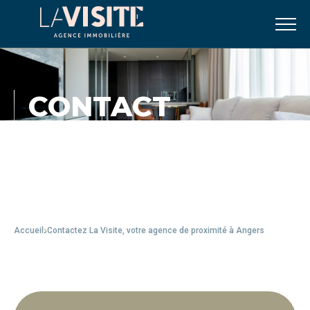
CONTACT
Chez La Visite, nous restons disponibles
pour tous renseignements.
Accueil
Contactez La Visite, votre agence de proximité à Angers
-