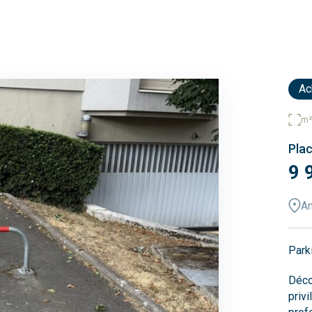
Ac
m²
Pla
9 
A
Park
Déco
privi