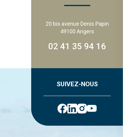
20 bis avenue Denis Papin
49100 Angers
02 41 35 94 16
SUIVEZ-NOUS