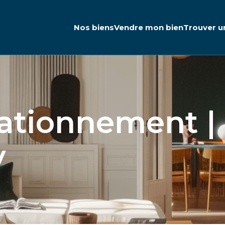
Nos biens
Vendre mon bien
Trouver u
tationnement |
y