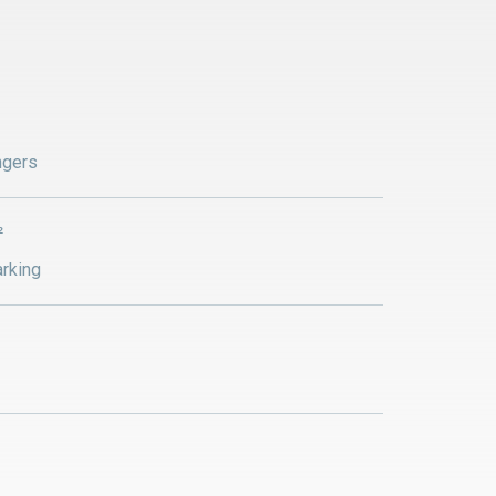
ngers
²
rking