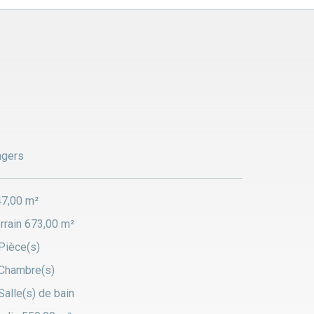
tout majeur de ce bien : un vaste garage en sous-
de plus de 60 m², offrant de nombreuses
ibilités d’aménagement selon vos besoins.
aison bénéficie également de nombreux
pements motorisés, notamment le portail et le
e, assurant praticité et sécurité au quotidien.
xtérieur, vous profiterez d’un jardin arboré,
ble et propice à la détente, idéal pour une vie
ngers
iale paisible.
7,00 m²
maison soignée, fonctionnelle et prête à accueillir
nouveaux propriétaires.
rrain 673,00 m²
Pièce(s)
Chambre(s)
Salle(s) de bain