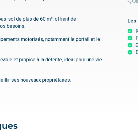
Ja
ous-sol de plus de 60 m², offrant de
Les 
os besoins.
R
P
pements motorisés, notamment le portail et le
.
E
gréable et propice à la détente, idéal pour une vie
eillir ses nouveaux propriétaires.
ques