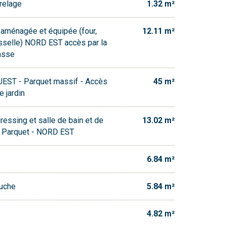
relage
1.32 m²
 aménagée et équipée (four,
12.11 m²
aisselle) NORD EST accès par la
rasse
UEST - Parquet massif - Accès
45 m²
e jardin
ressing et salle de bain et de
13.02 m²
- Parquet - NORD EST
6.84 m²
ouche
5.84 m²
4.82 m²