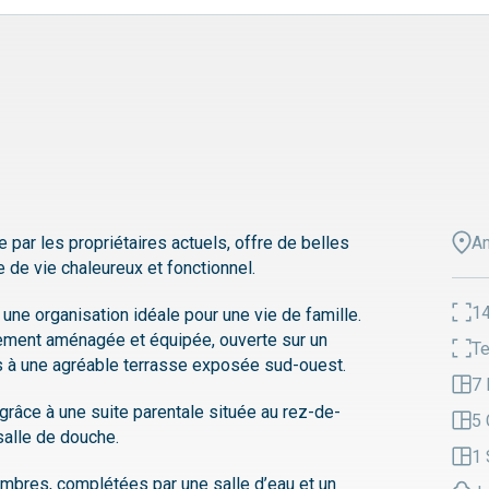
Un a
sol 
poss
La m
équi
garag
À l’e
par les propriétaires actuels, offre de belles
agréa
A
 de vie chaleureux et fonctionnel.
famil
14
une organisation idéale pour une vie de famille.
Une 
rement aménagée et équipée, ouverte sur un
ses 
Te
s à une agréable terrasse exposée sud-ouest.
7 
grâce à une suite parentale située au rez-de-
5 
salle de douche.
1 
ambres, complétées par une salle d’eau et un