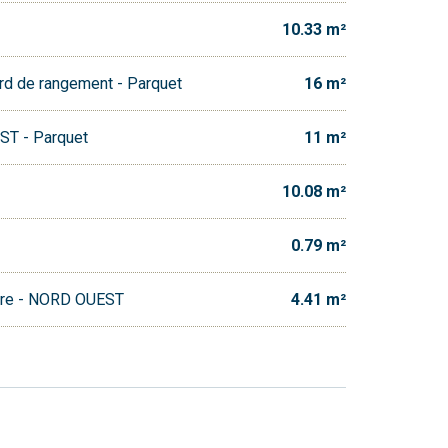
10.33 m²
rd de rangement - Parquet
16 m²
ST - Parquet
11 m²
10.08 m²
0.79 m²
être - NORD OUEST
4.41 m²