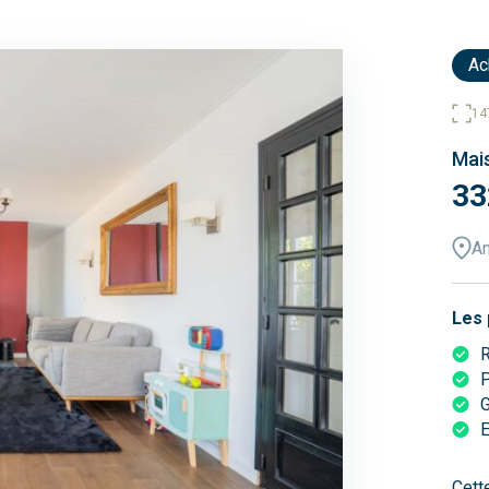
Ac
14
Mais
33
A
Les 
R
P
E
Cett