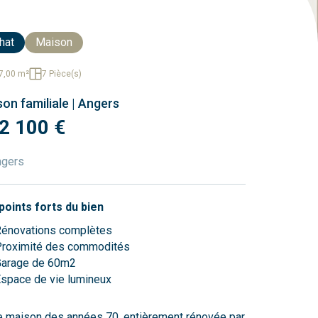
hat
Maison
7,00 m²
7 Pièce(s)
on familiale | Angers
2 100 €
ngers
points forts du bien
énovations complètes
roximité des commodités
Garage de 60m2
space de vie lumineux
e maison des années 70, entièrement rénovée par