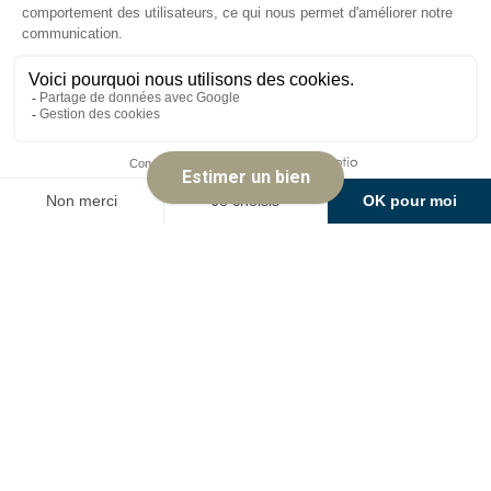
Palier
10.98 m²
Chambre
9.8 m²
Dégagement
1.76 m²
Chambre
22.38 m²
10,95m2 au sol Salle de bains avec
8.03 m²
douche, sèche-serviette et WC
1,45m2 au sol Palier
0.73 m²
12,67m2 au sol à gauche
5.98 m²
10,77m2 au sol à droite
4.97 m²