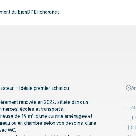
ment du bien
DPE
Honoraires
asteur – Idéale premier achat ou
A
ièrement rénovée en 2022, située dans un
46
merces, écoles et transports.
ineuse de 19 m², d’une cuisine aménagée et
Te
ureau ou en chambre selon vos besoins, d’une
3 
avec WC.