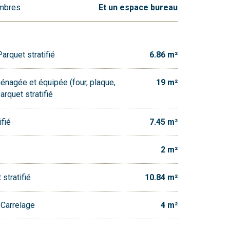
ambres
Et un espace bureau
arquet stratifié
6.86 m²
énagée et équipée (four, plaque,
19 m²
rquet stratifié
ifié
7.45 m²
2 m²
stratifié
10.84 m²
 Carrelage
4 m²