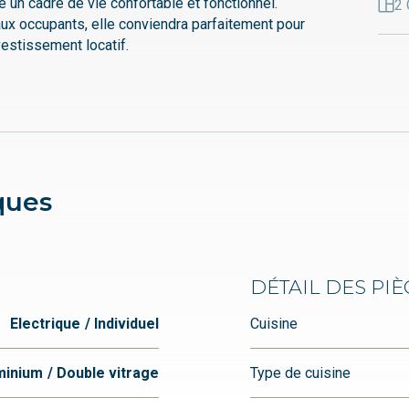
 un cadre de vie confortable et fonctionnel.
2 
eaux occupants, elle conviendra parfaitement pour
vestissement locatif.
ques
DÉTAIL DES PIÈ
Electrique
Individuel
Cuisine
minium
Double vitrage
Type de cuisine