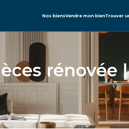
Nos biens
Vendre mon bien
Trouver u
ièces rénovée |