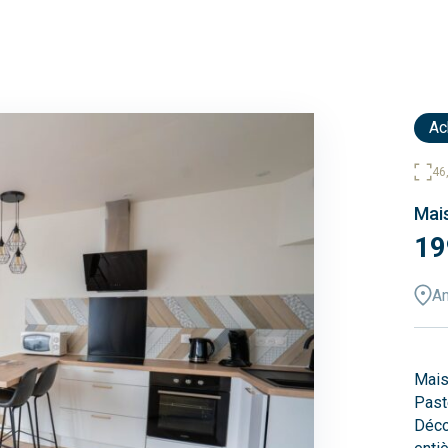
Ac
46
Mais
19
A
Mais
Past
Déco