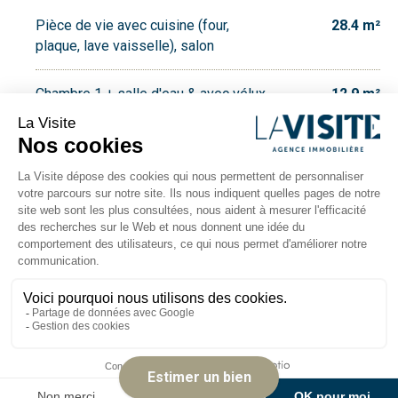
Pièce de vie avec cuisine (four,
28.4 m²
plaque, lave vaisselle), salon
Chambre 1 + salle d'eau & avec vélux
12.9 m²
Chambre 2 + salle d'eau & avec vélux
13 m²
Chambre 3 + salle d'eau & avec vélux
13.6 m²
WC
1.4 m²
Chambre 4 + salle d'eau
16.8 m²
Chambre 5 + salle d'eau
14.9 m²
Buanderie avec fenêtre
2.5 m²