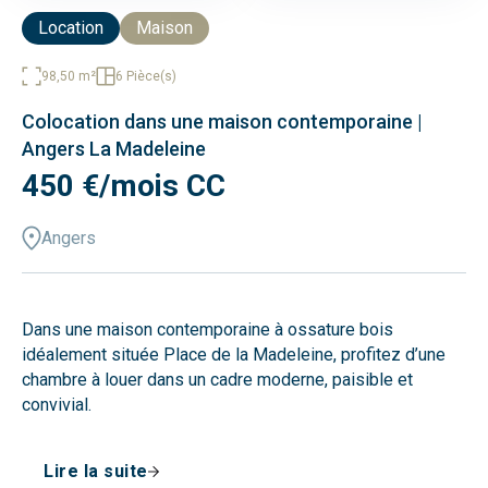
Location
Maison
98,50 m²
6 Pièce(s)
Colocation dans une maison contemporaine |
Angers La Madeleine
450 €/mois CC
Angers
Dans une maison contemporaine à ossature bois
idéalement située Place de la Madeleine, profitez d’une
chambre à louer dans un cadre moderne, paisible et
convivial.
Nichée en fond de cour, la maison offre un environnement
Lire la suite
calme, à proximité immédiate des commerces, des