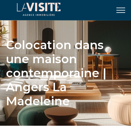
Colocation dans
une maison
contemporaine |
Angers La
Madeleine