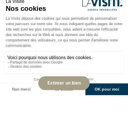
Chambre (lino) - expo nord
15.83 m²
Chambre (lino) - expo nord
11.33 m²
Classe énergétique