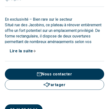
En exclusivité – Bien rare sur le secteur
Situé rue des Jacobins, ce plateau à rénover entièrement
offre un fort potentiel sur un emplacement privilégié. De
forme rectangulaire, il dispose de deux ouvertures
permettant de nombreux aménagements selon vos
envies.
Lire la suite
Vous profiterez également d’un jardin privatif avec une vue
exceptionnelle sur la cathédrale Saint-Maurice, un atout
rare en cœur de ville.
L’immeuble ainsi que les parties communes sont en bon
Nous contacter
état et ne nécessitent aucun travaux.
Idéal pour les amateurs de projets personnalisés, ce bien
Partager
s’adresse à ceux qui souhaitent créer un lieu de vie à leur
image, dans un cadre unique.
À découvrir sans tarder.