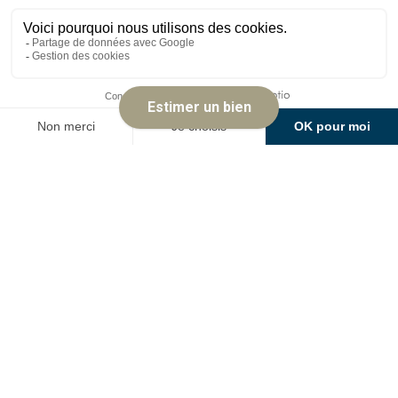
Dégagement avec deux placards
6.42 m²
Salle d'eau - double vasque - douche
4.54 m²
Chambre - parquet massif
12.87 m²
Chambre - parquet massif
12.68 m²
Chambre - parquet massif avec
11.34 m²
placards
WC - carrelage
1.15 m²