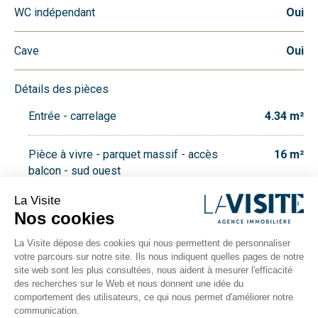
WC indépendant
Oui
Cave
Oui
Détails des pièces
Entrée - carrelage
4.34 m²
Pièce à vivre - parquet massif - accès
16 m²
balcon - sud ouest
Chambre - parquet massif -
9.36 m²
prolongement de la pdv
Cuisine équipée et aménagée (four,
7.6 m²
plaque, hotte, frigo, lave-vaisselle) -
accès loggia