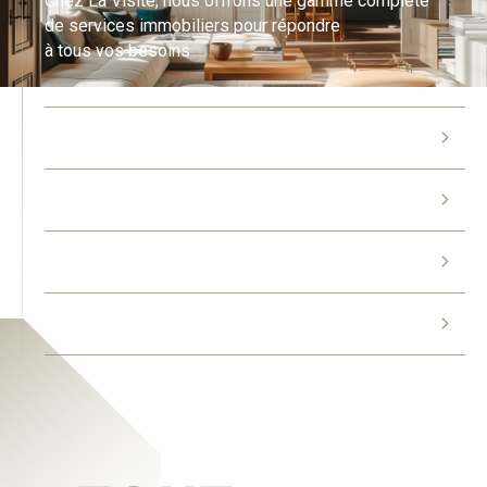
Chez La Visite, nous offrons une gamme complète
de services immobiliers pour répondre
à tous vos besoins
LOCATION DE BIENS
GESTION LOCATIVE
VENTE DE BIENS
ESTIMATION